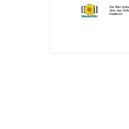
Die Wiki Soft
über das Soft
intallieren.