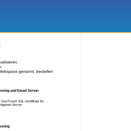
!
alisieren,
r.
Webspace genannt, bestellen.
osting und Email Server
 GeoTrust® SSL-Zertifikate für
 eigenen Server.
osting