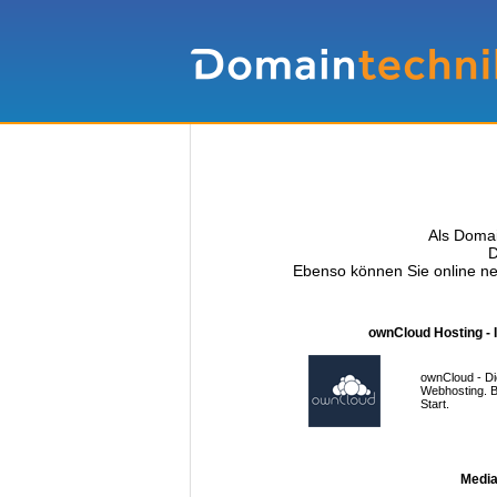
Als Domai
D
Ebenso können Sie online ne
ownCloud Hosting - 
ownCloud - Di
Webhosting. B
Start.
Media